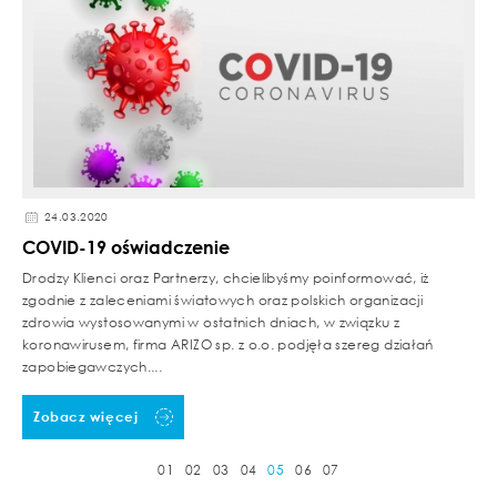
24.03.2020
COVID-19 oświadczenie
Drodzy Klienci oraz Partnerzy, chcielibyśmy poinformować, iż
zgodnie z zaleceniami światowych oraz polskich organizacji
zdrowia wystosowanymi w ostatnich dniach, w związku z
koronawirusem, firma ARIZO sp. z o.o. podjęła szereg działań
zapobiegawczych....
Zobacz więcej
01
02
03
04
05
06
07