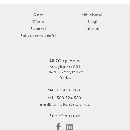
O nas
Aktualności
Oferta
Usługi
Przemysł
Katalogi
Polityka prywatności
ARIZO sp. z o.o.
Kobylanka 631
38-303 Kobylanka
Polska
tel.:
13 438 38 80
tel.:
500 724 580
email:
arizo@arizo.com.pl
Znajdź nas na: