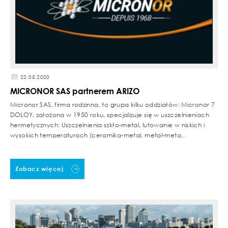
22.05.2020
MICRONOR SAS partnerem ARIZO
Micronor SAS, firma rodzinna, to grupa kilku oddziałów: Micronor 7
DOLOY, założona w 1950 roku, specjalizuje się w uszczelnieniach
hermetycznych: Uszczelnienia szkło-metal, lutowanie w niskich i
wysokich temperaturach (ceramika-metal, metal-meta...
Zobacz więcej