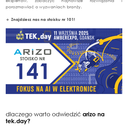
ekspertów, zobaczyć najnowsze rozwiązania i
porozmawiać o wyzwaniach branży.
🔹
Znajdziesz nas na stoisku nr 101!
dlaczego warto odwiedzić
arizo na
tek.day?