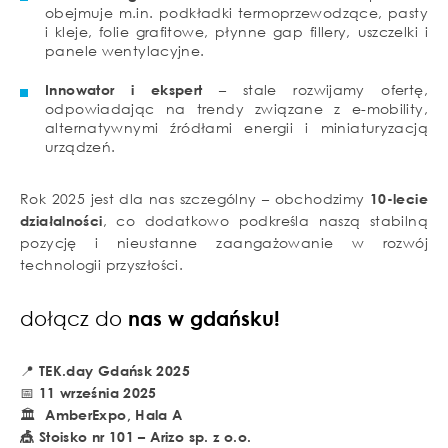
obejmuje m.in. podkładki termoprzewodzące, pasty
i kleje, folie grafitowe, płynne gap fillery, uszczelki i
panele wentylacyjne.
Innowator i ekspert
– stale rozwijamy ofertę,
odpowiadając na trendy związane z e-mobility,
alternatywnymi źródłami energii i miniaturyzacją
urządzeń.
Rok 2025 jest dla nas szczególny – obchodzimy
10-lecie
działalności
, co dodatkowo podkreśla naszą stabilną
pozycję i nieustanne zaangażowanie w rozwój
technologii przyszłości.
dołącz do
nas w gdańsku!
📍
TEK.day Gdańsk 2025
📅
11 września 2025
🏛
AmberExpo, Hala A
🎪 Stoisko nr 101 – Arizo sp. z o.o.