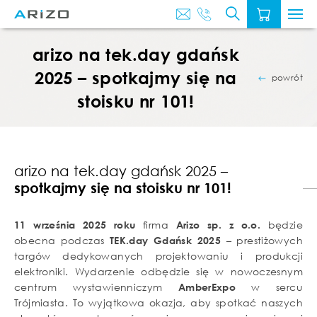
O
AKTUALNOŚ
NAS
arizo na tek.day gdańsk
2025 – spotkajmy się na
powrót
stoisku nr 101!
arizo na tek.day gdańsk 2025 –
spotkajmy się na stoisku nr 101!
11 września 2025 roku
firma
Arizo sp. z o.o.
będzie
obecna podczas
TEK.day Gdańsk 2025
– prestiżowych
targów dedykowanych projektowaniu i produkcji
elektroniki. Wydarzenie odbędzie się w nowoczesnym
centrum wystawienniczym
AmberExpo
w sercu
Trójmiasta. To wyjątkowa okazja, aby spotkać naszych