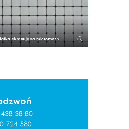
Siatka ekranująca micromesh
adzwoń
 438 38 80
0 724 580