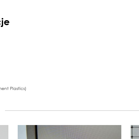
je
ent Plastics)