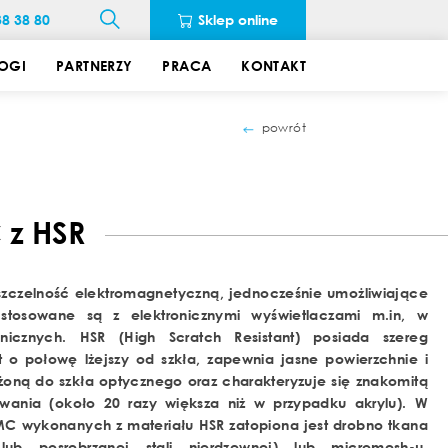
38 38 80
Sklep online
OGI
PARTNERZY
PRACA
KONTAKT
powrót
C
z HSR
zczelność elektromagnetyczną, jednocześnie umożliwiające
, stosowane są z elektronicznymi wyświetlaczami m.in, w
onicznych. HSR (High Scratch Resistant) posiada szereg
st o połowę lżejszy od szkła, zapewnia jasne powierzchnie i
liżoną do szkła optycznego oraz charakteryzuje się znakomitą
wania (około 20 razy większa niż w przypadku akrylu). W
C wykonanych z materiału HSR zatopiona jest drobno tkana
 lub posrebrzanej stali nierdzewnej) lub micromesh-u.