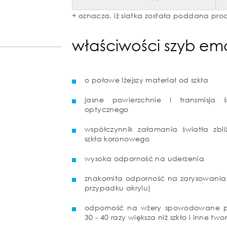
+ oznacza, iż siatka została poddana proc
właściwości szyb e
o połowe lżejszy materiał od szkła
jasne powierzchnie i transmisja 
optycznego
współczynnik załamania światła zbl
szkła koronowego
wysoka odporność na uderzenia
znakomita odporność na zarysowania (
przypadku akrylu)
odporność na wżery spowodowane pr
30 - 40 razy większa niż szkło i inne tw