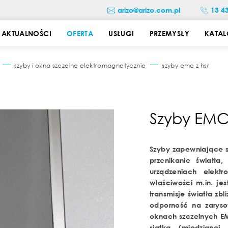
arizo@arizo.com.pl
13 4
AKTUALNOŚCI
OFERTA
USŁUGI
PRZEMYSŁY
KATAL
szyby i okna szczelne elektromagnetycznie
szyby emc z hsr
Szyby EM
Szyby zapewniające s
przenikanie światła
urządzeniach elektr
właściwości m.in. je
transmisje światła zb
odporność na zaryso
oknach szczelnych EM
siatka (miedzianej