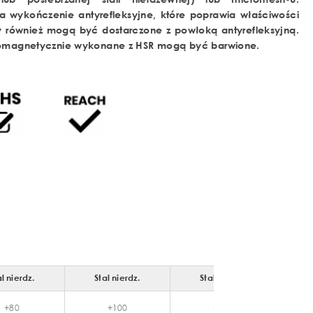
ma wykończenie antyrefleksyjne, które poprawia właściwości
 również mogą być dostarczone z powłoką antyrefleksyjną.
tromagnetycznie wykonane z HSR mogą być barwione.
al nierdz.
Stal nierdz.
Stal nierdz.
S
+80
+100
+165