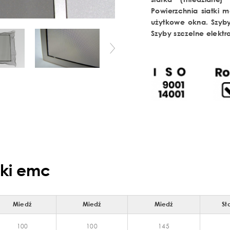
Powierzchnia siatki 
użytkowe okna. Szyby
Szyby szczelne elek
tki emc
Miedź
Miedź
Miedź
St
100
100
145