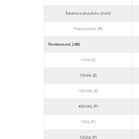
Średnica drucików [inch]
Przejrzystość [%]
Tłumienność [dB]
1MHz (E)
10MHz (E)
100MHz (E)
400MHz (P)
1GHz (P)
10GHz (P)