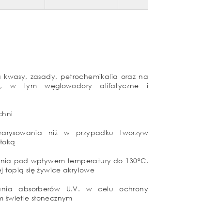
 kwasy, zasady, petrochemikalia oraz na
niki, w tym węglowodory alifatyczne i
chni
zarysowania niż w przypadku tworzyw
łoką
enia pod wpływem temperatury do 130°C,
ej topią się żywice akrylowe
dania absorberów U.V. w celu ochrony
m świetle słonecznym