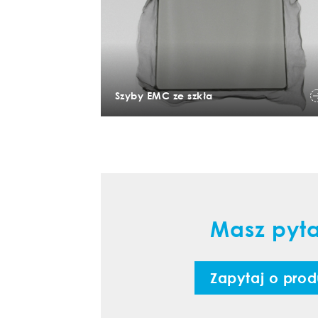
Szyby EMC ze szkła
Masz pyt
Zapytaj o prod