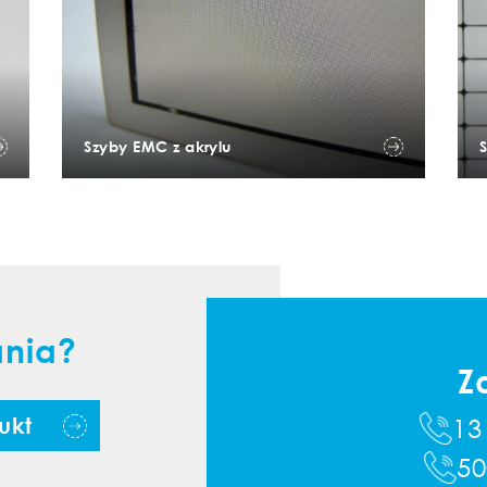
Szyby EMC z akrylu
ania?
Z
13
ukt
50