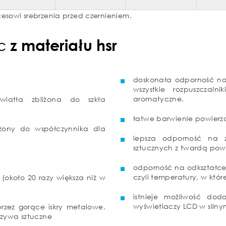
esowi srebrzenia przed czernieniem.
mc
z materiału hsr
doskonała odporność na
wszystkie rozpuszczal
aromatyczne.
światła zbliżona do szkła
łatwe barwienie powierz
iżony do współczynnika dla
lepsza odporność na 
sztucznych z twardą pow
odporność na odkształc
czyli temperatury, w któr
około 20 razy większa niż w
istnieje możliwość do
wyświetlaczy LCD w silny
zez gorące iskry metalowe,
orzywa sztuczne