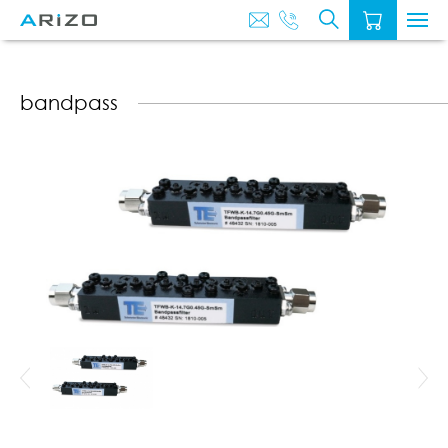
O
AKTUALNOŚ
NAS
bandpass