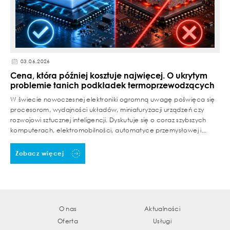
03.06.2026
Cena, która później kosztuje najwięcej. O ukrytym
problemie tanich podkładek termoprzewodzących
W świecie nowoczesnej elektroniki ogromną uwagę poświęca się
procesorom, wydajności układów, miniaturyzacji urządzeń czy
rozwojowi sztucznej inteligencji. Dyskutuje się o coraz szybszych
komputerach, elektromobilności, automatyce przemysłowej i...
Zobacz więcej
O nas
Aktualności
Oferta
Usługi