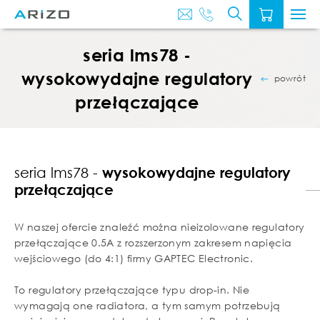
O
AKTUALNOŚ
NAS
seria lms78 -
wysokowydajne regulatory
powrót
przełączające
seria lms78 -
wysokowydajne regulatory
przełączające
W naszej ofercie znaleźć można nieizolowane regulatory
przełączające 0.5A z rozszerzonym zakresem napięcia
wejściowego (do 4:1) firmy GAPTEC Electronic.
To regulatory przełączające typu drop-in. Nie
wymagają one radiatora, a tym samym potrzebują