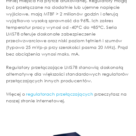
mniej miejsca na płytce drukowanej. Regulatory mogą
być przełączane na dodatnie lub ujemne napięcie
wyjściowe, mają MTBF > 2 milionów godzin i oferują
wyjątkowo wysoką sprawność do 96%. Ich zakres
temperatur pracy wynosi od -40°C do +85°C. Seria
LMS78 oferuje doskonałe zabezpieczenie
przeciwzwarciowe oraz niski poziom tętnień i szumów
(typowo 25 mVp-p przy szerokości pasma 20 MHz). Prąd
bez obciążenia wynosi maks. mA.
Regulatory przełączające LMS78 stanowią doskonałą
alternatywę dla większości standardowych regulatorów
przełączających innych producentów.
Więcej o
regulatorach przełączających
przeczytasz na
naszej stronie internetowej.