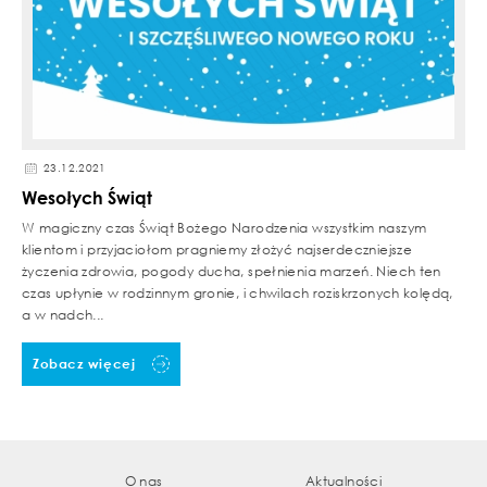
23.12.2021
Wesołych Świąt
W magiczny czas Świąt Bożego Narodzenia wszystkim naszym
klientom i przyjaciołom pragniemy złożyć najserdeczniejsze
życzenia zdrowia, pogody ducha, spełnienia marzeń. Niech ten
czas upłynie w rodzinnym gronie, i chwilach roziskrzonych kolędą,
a w nadch...
Zobacz więcej
O nas
Aktualności