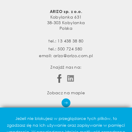
ARIZO sp. z o.o.
Kobylanka 631
38-303 Kobylanka
Polska
tel.:
13 438 38 80
tel.:
500 724 580
email:
arizo@arizo.com.pl
Znajdź nas na:
Zobacz na mapie
Jeżeli nie blokujesz w przeglądarce tych plików, to
zgadzasz się na ich używanie oraz zapisywanie w pamięci
urządzenia. W przeglądarce istnieje możliwość zarządzana