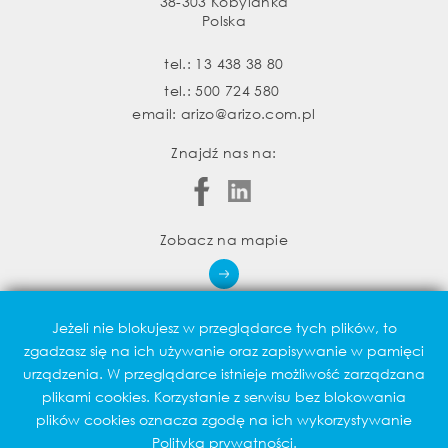
38-303 Kobylanka
Polska
tel.:
13 438 38 80
tel.:
500 724 580
email:
arizo@arizo.com.pl
Znajdź nas na:
Zobacz na mapie
Jeżeli nie blokujesz w przeglądarce tych plików, to
zgadzasz się na ich używanie oraz zapisywanie w pamięci
urządzenia. W przeglądarce istnieje możliwość zarządzana
Realizacja:
plikami cookies. Korzystanie z serwisu bez blokowania
plików cookies oznacza zgodę na ich wykorzystywanie
Polityka prywatności.