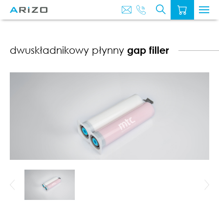
O
AKTUALNOŚ
NAS
dwuskładnikowy płynny
gap filler