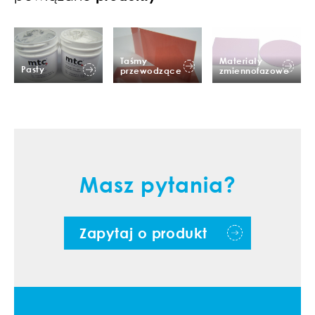
Taśmy
Materiały
Pasty
przewodzące
zmiennofazowe
Masz pytania?
Zapytaj o produkt