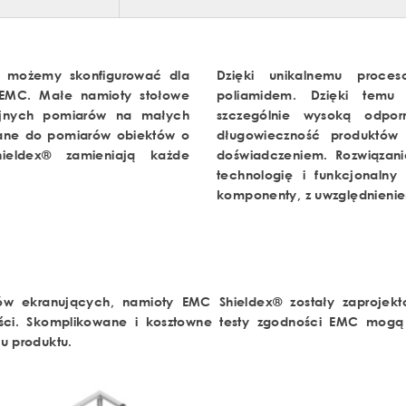
, możemy skonfigurować dla
Dzięki unikalnemu proce
 EMC. Małe namioty stołowe
poliamidem. Dzięki temu 
yjnych pomiarów na małych
szczególnie wysoką odpor
ane do pomiarów obiektów o
długowieczność produktów 
ieldex® zamieniają każde
doświadczeniem. Rozwiązan
technologię i funkcjonalny
komponenty, z uwzględnieni
tów ekranujących, namioty EMC Shieldex® zostały zaprojek
ności. Skomplikowane i kosztowne testy zgodności EMC mogą 
u produktu.