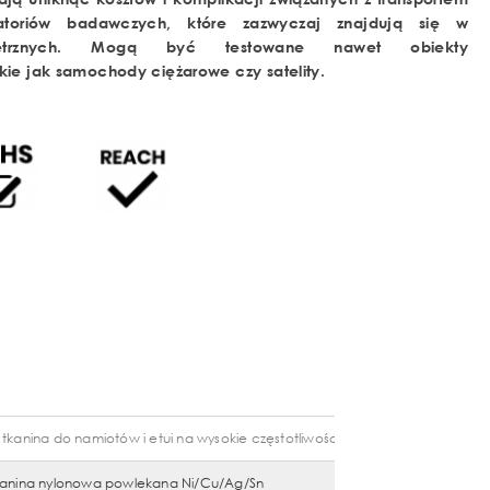
atoriów badawczych, które zazwyczaj znajdują się w
nętrznych.
Mogą być testowane nawet obiekty
kie jak samochody ciężarowe czy satelity.
kanina do namiotów i etui na wysokie częstotliwości
kanina nylonowa powlekana Ni/Cu/Ag/Sn