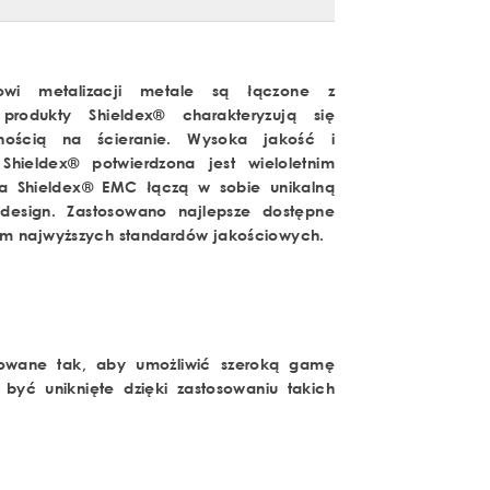
sowi metalizacji metale są łączone z
produkty Shieldex® charakteryzują się
nością na ścieranie. Wysoka jakość i
Shieldex® potwierdzona jest wieloletnim
ia Shieldex® EMC łączą w sobie unikalną
 design. Zastosowano najlepsze dostępne
em najwyższych standardów jakościowych.
towane tak, aby umożliwić szeroką gamę
być uniknięte dzięki zastosowaniu takich