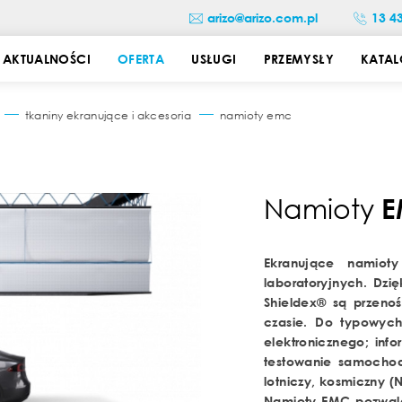
arizo@arizo.com.pl
13 4
AKTUALNOŚCI
OFERTA
USŁUGI
PRZEMYSŁY
KATAL
tkaniny ekranujące i akcesoria
namioty emc
Namioty
E
Ekranujące namio
laboratoryjnych. Dz
Shieldex® są przeno
czasie.
Do typowych
elektronicznego; info
testowanie samochod
lotniczy, kosmiczny 
Namioty EMC pozwalaj