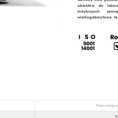
obiektów do labor
instytucjach zew
wielkogabarytowe, ta
Przewodząca t
T