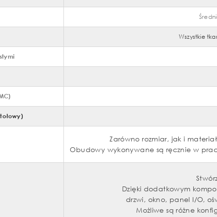
Średn
Wszystkie tka
stymi
EMC)
tołowy)
Zarówno rozmiar, jak i mater
Obudowy wykonywane są ręcznie w pracown
Stwór
Dzięki dodatkowym kompo
drzwi, okno, panel I/O, o
Możliwe są różne konfig