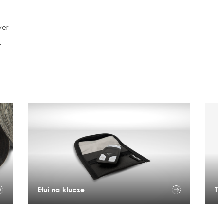
yer
r
Etui na klucze