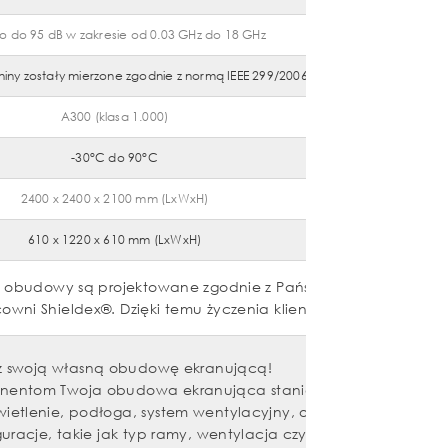
io do 95 dB w zakresie od 0.03 GHz do 18 GHz
niny zostały mierzone zgodnie z normą IEEE 299/2006
A300 (klasa 1.000)
-30°C do 90°C
2400 x 2400 x 2100 mm (LxWxH)
610 x 1220 x 610 mm (LxWxH)
iał obudowy są projektowane zgodnie z Państwa wymaganiami
i Shieldex®. Dzięki temu życzenia klientów są łatwe do zre
z swoją własną obudowę ekranującą!
nentom Twoja obudowa ekranująca stanie się wyjątkowa:
świetlenie, podłoga, system wentylacyjny, opaski kablowe.
uracje, takie jak typ ramy, wentylacja czy oświetlenie.