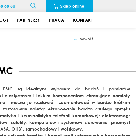
38 38 80
Sklep online
OGI
PARTNERZY
PRACA
KONTAKT
powrót
MC
ty EMC są idealnym wyborem do badań i pomiarów
ięki elastycznym i lekkim komponentom ekranujące namioty
śne i można je rozstawić i zdemontować w bardzo krótkim
 zastosowań należą: ekranowanie bardzo czułego sprzętu
rmatyka i kryminalistyka telefonii komórkowej; elektrosmog;
ów, satelity, komputerów i systemów sterowania; przemysł
(NASA, OHB), samochodowy i wojskowy.
ą uniknąć kosztów i komplikacji związanych z transportem