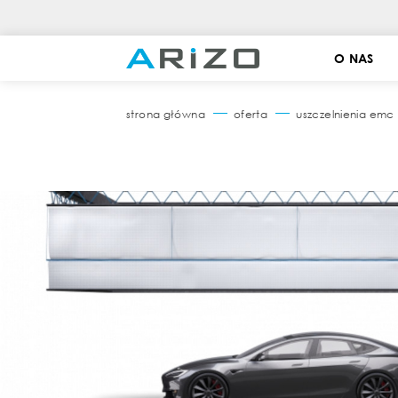
O NAS
strona główna
oferta
uszczelnienia emc