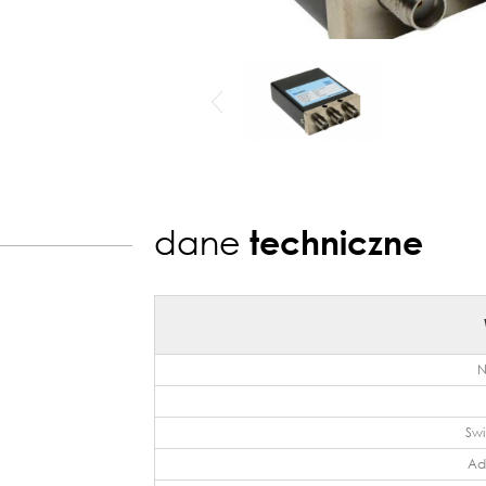
dane
techniczne
N
Swi
Ad