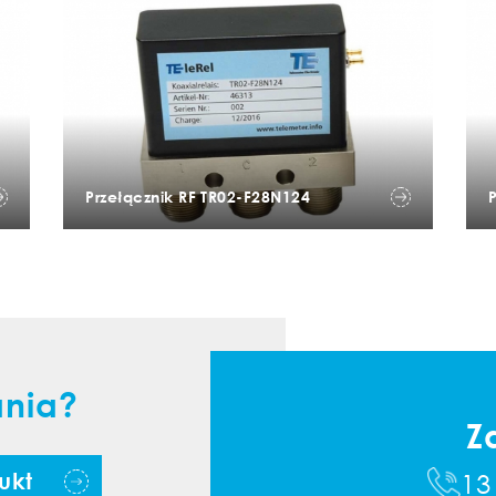
Przełącznik RF TR02-F28N124
ania?
Z
13
ukt