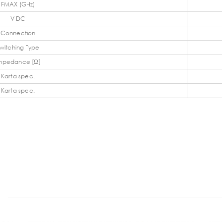
FMAX (GHz)
V DC
Connection
witching Type
mpedance [Ω]
Karta spec.
Karta spec.