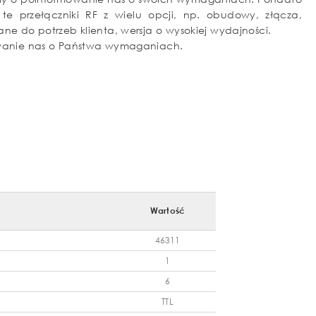
e przełączniki RF z wielu opcji, np. obudowy, złącza,
ne do potrzeb klienta, wersja o wysokiej wydajności.
owanie nas o Państwa wymaganiach.
Wartość
46311
1
6
TTL