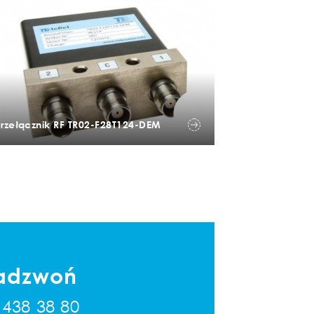
Przełącznik RF TR02-F28T124-DEM
adzwoń
 438 38 80