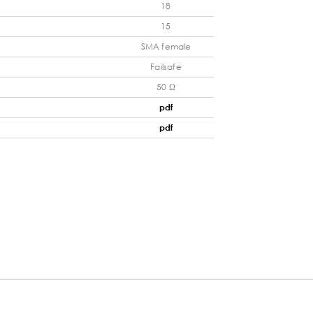
18
15
SMA female
Failsafe
50 Ω
pdf
pdf