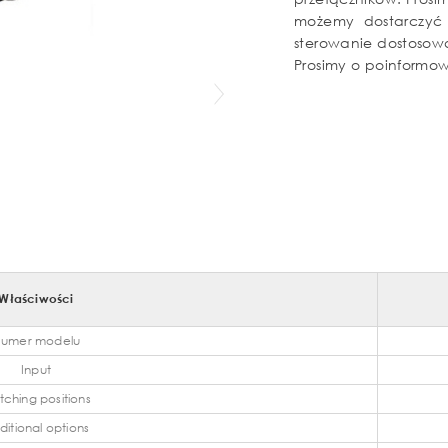
możemy dostarczyć t
sterowanie dostosowa
Prosimy o poinform
Właściwości
umer modelu
Input
tching positions
ditional options