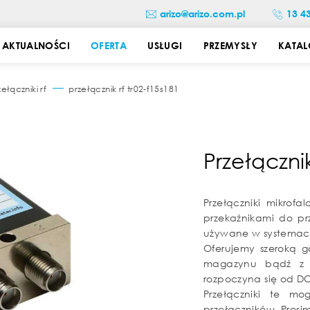
arizo@arizo.com.pl
13 4
AKTUALNOŚCI
OFERTA
USŁUGI
PRZEMYSŁY
KATAL
zełączniki rf
przełącznik rf tr02-f15s181
Przełączni
Przełączniki mikrofa
przekaźnikami do pr
używane w systemach
Oferujemy szeroką g
magazynu bądź z b
rozpoczyna się od D
Przełączniki te m
przełączników. Pros