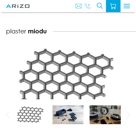
O
AKTUALNOŚ
NAS
plaster
miodu