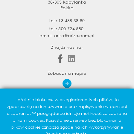
38-303 Kobylanka
Polska
tel.:
13 438 38 80
tel.:
500 724 580
email:
arizo@arizo.com.pl
Znajdź nas na:
Zobacz na mapie
Jeżeli nie blokujesz w przeglądarce tych plików, to
zgadzasz się na ich używanie oraz zapisywanie w pamięci
urządzenia. W przeglądarce istnieje możliwość zarządzana
Realizacja:
plikami cookies. Korzystanie z serwisu bez blokowania
plików cookies oznacza zgodę na ich wykorzystywanie
Polityka prywatności.